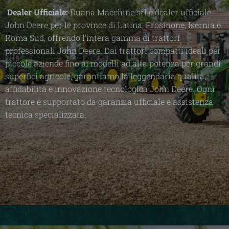
Dealer Ufficiale:
Duana Macchine srl è dealer ufficiale
John Deere per le province di Latina, Frosinone, Isernia e
Roma Sud, offrendo l'intera gamma di trattori
professionali John Deere. Dai trattori compatti ideali per
piccole aziende fino ai modelli ad alta potenza per grandi
superfici agricole, garantiamo la leggendaria qualità,
affidabilità e innovazione tecnologica John Deere. Ogni
trattore è supportato da garanzia ufficiale e assistenza
tecnica specializzata.